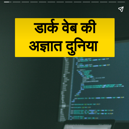
डार्क वेब की
अज्ञात दुनिया