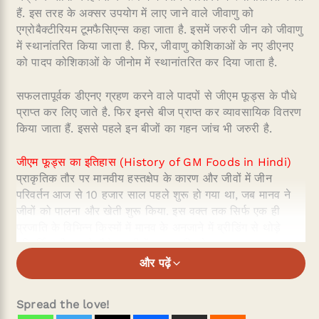
हैं. इस तरह के अक्सर उपयोग में लाए जाने वाले जीवाणु को
एग्रोबैक्टीरियम टूमफैसिएन्स कहा जाता है. इसमें जरुरी जीन को जीवाणु
में स्थानांतरित किया जाता है. फिर, जीवाणु कोशिकाओं के नए डीएनए
को पादप कोशिकाओं के जीनोम में स्थानांतरित कर दिया जाता है.
सफलतापूर्वक डीएनए ग्रहण करने वाले पादपों से जीएम फूड्स के पौधे
प्राप्त कर लिए जाते है. फिर इनसे बीज प्राप्त कर व्यावसायिक वितरण
किया जाता हैं. इससे पहले इन बीजों का गहन जांच भी जरुरी है.
जीएम फूड्स का इतिहास (History of GM Foods in Hindi)
प्राकृतिक तौर पर मानवीय हस्तक्षेप के कारण और जीवों में जीन
परिवर्तन आज से 10 हजार साल पहले शुरू हो गया था, जब मानव ने
जीवों को पालना और खेती शुरू किया. इस वक्त तक सिर्फ एक ही
प्रजाति के विभिन्न किस्मों में मानव के अनजाने में ब्रीडिंग से थोड़े
परिवर्तित जीन वाले पौधे या जीवों का उत्पत्ति हो जाता था.
और पढ़ें
आधुनिक युग में, जीएम फूड्स की संभावना जीन के खोज के बाद संभव
हो सकी. जीन संसोधन पर 1970 के दशम में काफी काम हुआ. 1988
Spread the love!
में अमेरिका ने संसोधित जीन वाले एन्जाइम्स का खाद्य उत्पादन में उपयोग