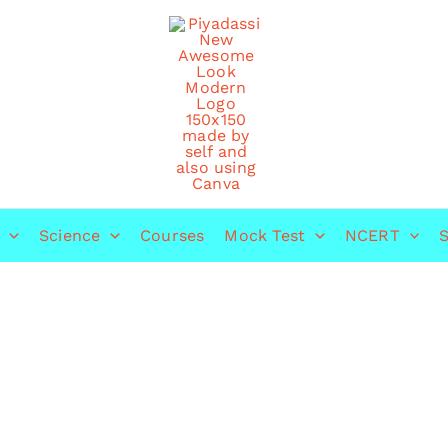
Science
Courses
Mock Test
NCERT
S