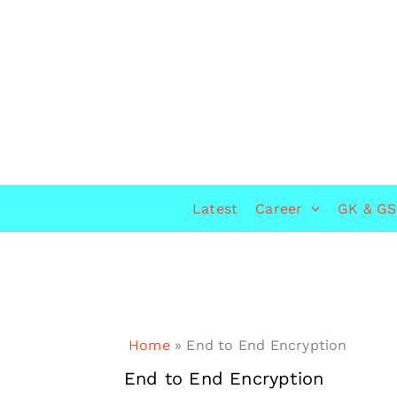
Skip
to
content
Latest
Career
GK & GS
Home
»
End to End Encryption
End to End Encryption