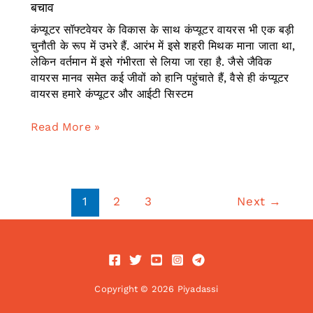
बचाव
कंप्यूटर सॉफ्टवेयर के विकास के साथ कंप्यूटर वायरस भी एक बड़ी
चुनौती के रूप में उभरे हैं. आरंभ में इसे शहरी मिथक माना जाता था,
लेकिन वर्तमान में इसे गंभीरता से लिया जा रहा है. जैसे जैविक
वायरस मानव समेत कई जीवों को हानि पहुंचाते हैं, वैसे ही कंप्यूटर
वायरस हमारे कंप्यूटर और आईटी सिस्टम
कंप्यूटर
Read More »
वायरस:
इतिहास,
प्रकार,
पीढ़ियां,
1
2
3
Next
→
जीवन-
चक्र
और
बचाव
Copyright © 2026 Piyadassi