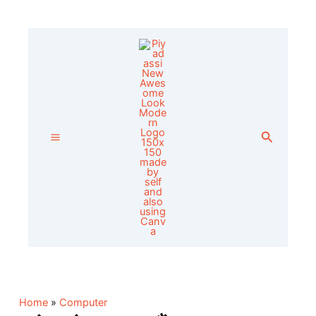
Skip
to
content
Search
Home
»
Computer