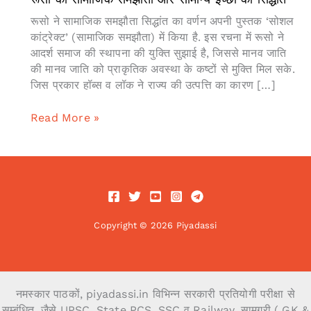
रूसो ने सामाजिक समझौता सिद्धांत का वर्णन अपनी पुस्तक ‘सोशल
कांट्रेक्ट’ (सामाजिक समझौता) में किया है. इस रचना में रूसो ने
आदर्श समाज की स्थापना की युक्ति सुझाई है, जिससे मानव जाति
की मानव जाति को प्राकृतिक अवस्था के कष्टों से मुक्ति मिल सके.
जिस प्रकार हॉब्स व लॉक ने राज्य की उत्पत्ति का कारण […]
रूसो
Read More »
का
सामाजिक
समझौता
और
सामान्य
इच्छा
Copyright © 2026 Piyadassi
का
सिद्धांत
नमस्कार पाठकों, piyadassi.in विभिन्न सरकारी प्रतियोगी परीक्षा से
सम्बंधित, जैसे UPSC, State PCS, SSC व Railway, सामग्री ( GK &