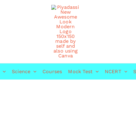
Science
Courses
Mock Test
NCERT
S