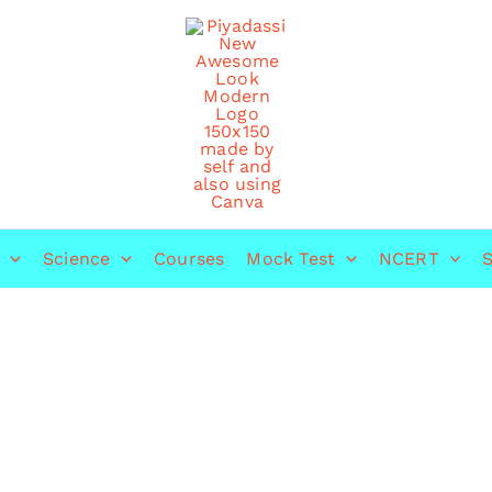
Science
Courses
Mock Test
NCERT
S