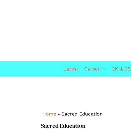
Skip
to
content
Latest
Career
GK & GS
Home
»
Sacred Education
Sacred Education