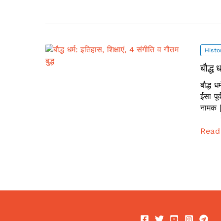
Histo
बौद्ध 
बौद्ध ध
ईसा पूर
नामक 
बौद्ध
Read
धर्म:
इतिहास
शिक्षाएं,
4
संगीति
व
गौतम