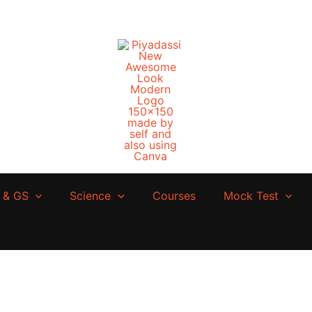
 & GS
Science
Courses
Mock Test