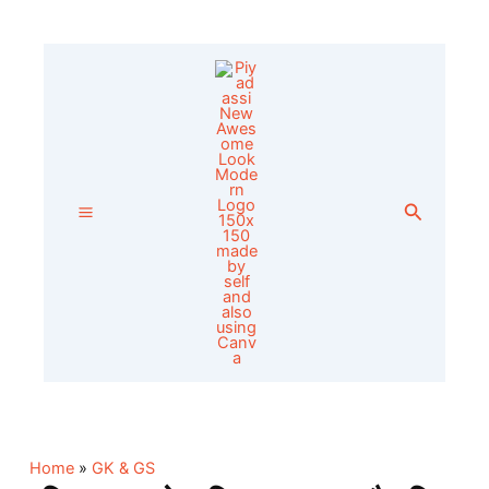
Skip
to
content
Search
Home
»
GK & GS