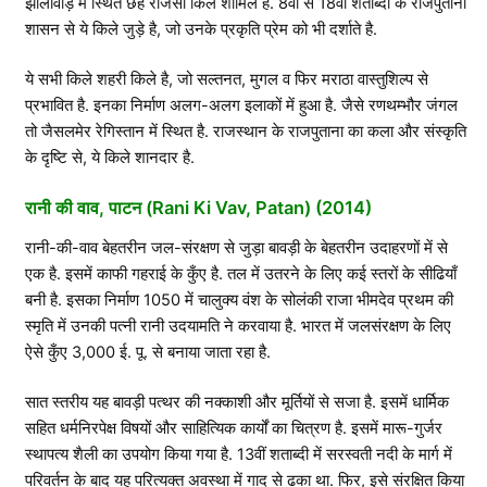
झालावाड़ में स्थित छह राजसी किले शामिल हैं. 8वीं से 18वीं शताब्दी के राजपुताना
शासन से ये किले जुड़े है, जो उनके प्रकृति प्रेम को भी दर्शाते है.
ये सभी किले शहरी किले है, जो सल्तनत, मुगल व फिर मराठा वास्तुशिल्प से
प्रभावित है. इनका निर्माण अलग-अलग इलाकों में हुआ है. जैसे रणथम्भौर जंगल
तो जैसलमेर रेगिस्तान में स्थित है. राजस्थान के राजपुताना का कला और संस्कृति
के दृष्टि से, ये किले शानदार है.
रानी की वाव, पाटन (Rani Ki Vav, Patan) (2014)
रानी-की-वाव बेहतरीन जल-संरक्षण से जुड़ा बावड़ी के बेहतरीन उदाहरणों में से
एक है. इसमें काफी गहराई के कुँए है. तल में उतरने के लिए कई स्तरों के सीढियाँ
बनी है. इसका निर्माण 1050 में चालुक्य वंश के सोलंकी राजा भीमदेव प्रथम की
स्‍मृति में उनकी पत्नी रानी उदयामति ने करवाया है. भारत में जलसंरक्षण के लिए
ऐसे कुँए 3,000 ई. पू. से बनाया जाता रहा है.
सात स्तरीय यह बावड़ी पत्थर की नक्काशी और मूर्तियों से सजा है. इसमें धार्मिक
सहित धर्मनिरपेक्ष विषयों और साहित्यिक कार्यों का चित्रण है. इसमें मारू-गुर्जर
स्‍थापत्‍य शैली का उपयोग किया गया है. 13वीं शताब्दी में सरस्वती नदी के मार्ग में
परिवर्तन के बाद यह परित्यक्त अवस्था में गाद से ढका था. फिर, इसे संरक्षित किया