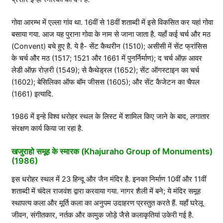
गोवा आरम्भ में एल्ला गांव था. 16वीं से 18वीं शताब्दी में इसे विकसित कर यहां गोवा
बसाया गया. आज यह पुराना गोवा के नाम से जाना जाता है. यहाँ कई चर्च और मठ
(Convent) बचे हुए है. ये है- सेंट कैथरीन (1510); असीसी में सेंट फ्रांसिस
के चर्च और मठ (1517; 1521 और 1661 में पुनर्निर्माण); द चर्च ऑफ़ आवर
लेडी ऑफ़ रोज़री (1549); से कैथेड्रल (1652); सेंट ऑगस्टाइन का चर्च
(1602); बेसिलिका ऑफ बॉम जीसस (1605); और सेंट कैजेटन का चैपल
(1661) इत्यादि.
1986 में इन्हे विश्व धरोहर स्थल के लिस्ट में शामिल किए जाने के बाद, लगातार
संरक्षण कार्य किया जा रहा है.
खजुराहो समूह के स्मारक (Khajuraho Group of Monuments)
(1986)
इस धरोहर स्थल में 23 हिन्दू और जैन मंदिर है. इनका निर्माण 10वीं और 11वीं
शताब्दी में चंदेल राजवंश द्वारा करवाया गया. नागर शैली में बने; ये मंदिर समूह
स्थापत्य कला और मूर्ति कला का अनुपम उदाहरण प्रस्तुत करते हैं. यहाँ घरेलू
जीवन, संगीतकार, नर्तक और कामुक जोड़े जैसे कलाकृतियां उकेरी गई है.