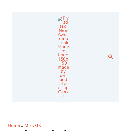
Skip
to
content
Search
Home
»
Misc GK