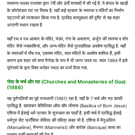
स्थापना पल्लव राजवंश द्वारा 7वीं और 8वीं शताब्दी में की गई है. ये बंगाल के खाड़ी
के कोरोमंडल तट पर स्तिथ है. यहाँ कई प्रकार के स्मारक व मंदिरों का निर्माण
चट्टानों को तराशकर किया गया है. द्रविड वास्तुकला की दृष्टि से यह शहर
अग्रणी स्थान रखता है
यहाँ रथ व रथ आकार के मंदिर, मंडप, गंगा के अवतरण, अर्जुन की तपस्या व शोर
मंदिर जैसे नक्काशियां, और अन्य मंदिर जैसे पुरातात्विक अवशेष प्रसिद्ध है. यहाँ
के स्मारकों में पाँच रथ, एकाश्म मंदिर, सात मंदिरों के अवशेष शामिल हैं, इसी
कारण इस शहर को सप्त पैगोडा के रूप में भी जाना जाता था. साल 1984 में इसे
यूनेस्को के द्वारा विश्व धरोहर स्थल का दर्जा दिया गया.
गोवा के चर्च और मठ (Churches and Monasteries of Goa)
(1986)
यह पुर्तगालियों का पूर्व राजधानी (1961) रहा है. यहाँ के 7 चर्च और मठ काफी
प्रसिद्ध है. खासकर बेसिलिका ऑफ बॉम जीसस (Basilica of Bom Jesus)
एशिया में ईसाई धर्म प्रचार के शुरुआत का पाछाँ है. इसी चर्च में प्रसिद्ध ईसाई
धर्मगुरु सेंट फ्राँसिस जेवियर की पवित्र कब्र भी है. एशिया में मैनुअलिन
(Manueline), मैननर (Mannerist) और बारोक (Baroque) कला का
प्रसार इन्हीं स्मारकों की देन है.