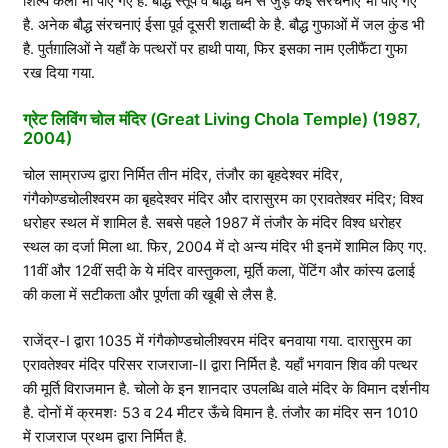
शिल्प कला भी पाए गए है. बौद्ध स्तूप व बौद्ध धर्म से जुड़े कई संरचनाएं भी पाए गए
है. अनेक बौद्ध संरचनाएं ईसा पूर्व दूसरी शताब्दी के है. बौद्ध गुफाओं में जल कुंड भी
है. पुर्तग़ालिओं ने यहाँ के पत्थरों पर हाथी पाया, फिर इसका नाम एलीफैंटा गुफा
रख दिया गया.
ग्रेट लिविंग चोल मंदिर (Great Living Chola Temple) (1987,
2004)
चोल साम्राज्य द्वारा निर्मित तीन मंदिर, तंजौर का बृहदेश्वर मंदिर,
गंगैकोण्डचोलीश्वरम का बृहदेश्वर मंदिर और दारासुरम का एरावतेश्वर मंदिर; विश्व
धरोहर स्थल में शामिल है. सबसे पहले 1987 में तंजौर के मंदिर विश्व धरोहर
स्थल का दर्जा मिला था. फिर, 2004 में दो अन्य मंदिर भी इनमें शामिल किए गए.
11वीं और 12वीं सदी के ये मंदिर वास्तुकला, मूर्ति कला, पेंटिंग और कांस्य ढलाई
की कला में सटीकता और पूर्णता की खूबी से लैस है.
राजेंद्र-I द्वारा 1035 में गंगैकोण्डचोलीश्वरम मंदिर बनवाया गया. दारासुरम का
एरावतेश्वर मंदिर परिसर राजराजा-II द्वारा निर्मित है. यहाँ भगवान शिव की पत्थर
की मूर्ति विराजमान है. चोलो के इन शानदार उपलब्धि वाले मंदिर के विमान दर्शनीय
है. दोनों में क्रमशः 53 व 24 मीटर ऊँचे विमान है. तंजौर का मंदिर सन 1010
में राजराज प्रथम द्वारा निर्मित है.