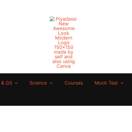
 & GS
Science
Courses
Mock Test