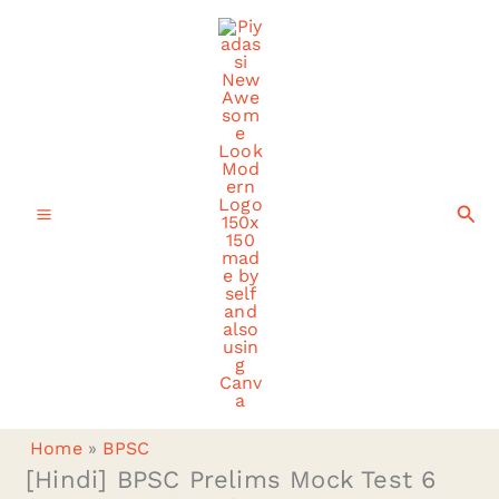
Skip
to
content
Sea
Home
»
BPSC
[Hindi] BPSC Prelims Mock Test 6