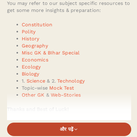
You may refer to our subject specific resources to
get some more insights & preparation:
Constitution
Polity
History
Geography
Misc GK & BIhar Special
Economics
Ecology
Biology
1.
Science
& 2.
Technology
Topic-wise
Mock Test
Other GK
&
Web-Stories
Thanks and Best of Luck!
और पढ़ें