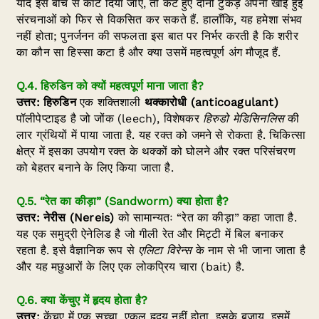
यदि इसे बीच से काट दिया जाए, तो कटे हुए दोनों टुकड़े अपनी खोई हुई
संरचनाओं को फिर से विकसित कर सकते हैं. हालाँकि, यह हमेशा संभव
नहीं होता; पुनर्जनन की सफलता इस बात पर निर्भर करती है कि शरीर
का कौन सा हिस्सा कटा है और क्या उसमें महत्वपूर्ण अंग मौजूद हैं.
Q.4. हिरुडिन को क्यों महत्वपूर्ण माना जाता है?
उत्तर:
हिरुडिन
एक शक्तिशाली
थक्कारोधी (anticoagulant)
पॉलीपेप्टाइड है जो जोंक (leech), विशेषकर
हिरुडो मेडिसिनलिस
की
लार ग्रंथियों में पाया जाता है. यह रक्त को जमने से रोकता है. चिकित्सा
क्षेत्र में इसका उपयोग रक्त के थक्कों को घोलने और रक्त परिसंचरण
को बेहतर बनाने के लिए किया जाता है.
Q.5. “रेत का कीड़ा” (Sandworm) क्या होता है?
उत्तर:
नेरीस (Nereis)
को सामान्यतः “रेत का कीड़ा” कहा जाता है.
यह एक समुद्री ऐनेलिड है जो गीली रेत और मिट्टी में बिल बनाकर
रहता है. इसे वैज्ञानिक रूप से
एलिटा विरेन्स
के नाम से भी जाना जाता है
और यह मछुआरों के लिए एक लोकप्रिय चारा (bait) है.
Q.6. क्या केंचुए में हृदय होता है?
उत्तर:
केंचुए में एक सच्चा, एकल हृदय नहीं होता. इसके बजाय, इसमें