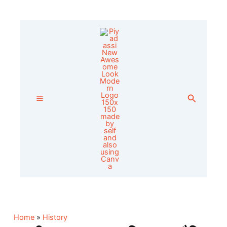
Skip
to
content
Search
Home
»
History