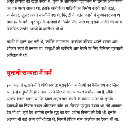
अंगूर इत्यादि की खेती करते थे. कृषि के अतिरिक्त पशुपालन भी उनकी आजीविका
का एक अन्य साधन था. इसके अतिरिक्त गाडियों का निर्माण करने वाले बढई,
स्वर्णकार, लुहार अपने कार्यों में दक्ष थे. मिट्टी के बर्तन बनाने में कुम्भकार दक्ष थे
तथा इसके बर्तन दूर-दूर के प्रदेशों में निर्यात किए जाते थे. इसके अतिरिक्त अन्य
विकसित उद्योग-धन्धों के कारीगर भी थे.
यद्यपि से इतने दक्ष नही थे, क्योंकि सामान्यत: प्रत्येक परिवार अपने वस्त्र और
औजार स्वयं ही बनाता था. वस्तुओं को खरीदने और बेचने के लिए विनिमय प्रणाली
अस्तित्व मे थी.
यूनानी सभ्यता में धर्म
इस काल में यूनानियों ने अंधिकांशत: प्राकृतिक शक्तियों का दैवीकरण कर लिया
था. इन्हें मनुष्यों के ही समान अपने क्रिया कलाप करते दर्शाया गया है. लेकिन
अन्तर केवल इतना था कि देवता अमृत पान करने के कारण अमर थे. इनके
देवताओं का निवास स्थल ओलम्पस पर्वत था. जियस प्रमुख देवता था, जो आकाश
देव भी था. सूर्य देव अपोलो इनके युद्ध का देव, एथेना विजय की देवी थी. इनके
अलावा भी कई अन्य देवी-देवता थे, जिनमें हेडिज नाम परलोक का देवता थी था.