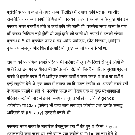
प्रांरभिक प्राग काल में नगर राज्य (Polis) में समाज कृषि प्रधान था और
राजनैतिक व्यवस्था काफी शिथिल थी. प्रत्येक शहर के आसपास के कुछ गांव इस
प्रकार नगर राज्यों में होते थे जहां कृषि की जाती थी. प्रत्येक नगर राज्य के गांव
की संख्या निश्चित नही होती थी जहां कृषि की जाती थी. स्पार्टा में इनकी संख्या
प्रारंभ में 5 थी. प्रत्येक नगर में बड़े अमीर जमींदार, छोटे किसान, भूमिहीन
कृषक या मजदूर और शिल्पी इत्यादि थे. कुछ स्थानों पर सर्फ भी थे.
समाज की प्रांरभिक इकाई परिवार थी परिवार में खून के रिश्तों से जुड़े लोगों के
अतिरिक्त उन पर आश्रित भी अनेक लोग होते थे. जिन्हें ये परिवार सुरक्षा प्रदान
करते थे इसके बदले में ये आश्रित इनके खेतों में काम करते थे तथा सभाओं में
इन्हें सहयोग देते थे. इस काल में समाज का विभाजन रेखीय था. आपसी संघर्ष वर्गो
के बजाय समूहों में होते थे. प्रत्येक समूह का नेतृत्व एक या कुछ प्रभावशाली
परिवार करते थे. बाद में इनके संबध वंशानुगत भी हो गए. जिन्हें genos
(जीनोज) या Clan (क्लैन) भी कहा जाने लगा इन जीनोज तथा उनके सम्बद्ध
आश्रितों से (Phratry) फ्रैट्री बनती थी.
प्रत्येक नगर राज्य के नागरिक वंशानुगत वर्गो में बंटे हुए थे जिन्हें Phylai
(फाललाई) कहा जाता था. इसे रोमन एक कबीले या Tribe का नाम देते थे.