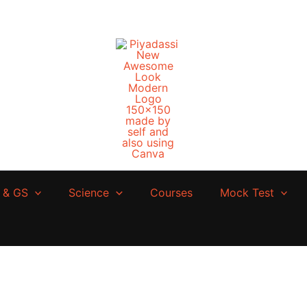
 & GS
Science
Courses
Mock Test