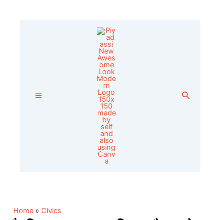
Skip
to
content
Search
Home
»
Civics