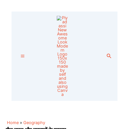
Skip
to
content
Search
Home
»
Geography